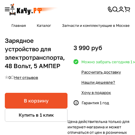
Главная
Каталог
Запчасти и комплектующие в Москве
Зарядное
3 990 руб
устройство для
электротранспорта,
Можно забрать сегодня
в 1
48 Вольт, 5 АМПЕР
Рассчитать доставку
0
Нет отзывов
Нашли дешевле?
Хочу в подарок
В корзину
Гарантия 1 год
Купить в 1 клик
Цена действительна только для
интернет-магазина и может
отличаться от цен в розничных