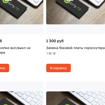
уб
1 300 руб
нопки вкл/выкл на
Замена боковой платы гироскутера
ере
0
0
ину
В корзину