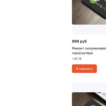
999 руб
Ремонт силуминовог
гироскутера
0
0
В корзину