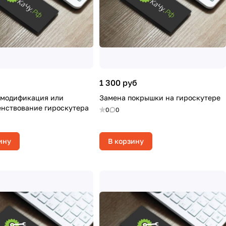
1 300 руб
 модификация или
Замена покрышки на гироскутере
нствование гироскутера
0
0
ину
В корзину