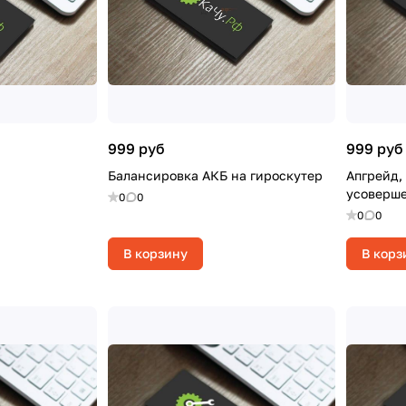
999 руб
999 руб
Балансировка АКБ на гироскутер
Апгрейд,
усоверше
0
0
0
0
В корзину
В корз