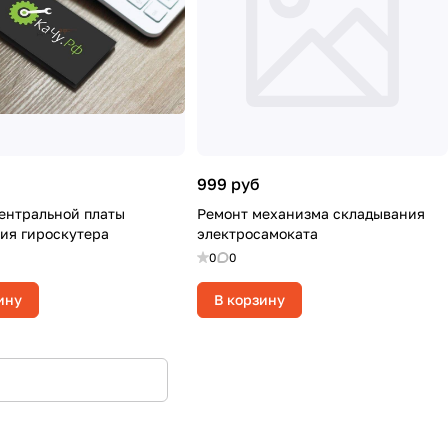
999 руб
ентральной платы
Ремонт механизма складывания
ия гироскутера
электросамоката
0
0
ину
В корзину