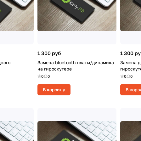
1 300 руб
1 300 р
дного
Замена bluetooth платы/динамика
Замена д
на гироскутере
гироскут
0
0
0
0
В корзину
В корз