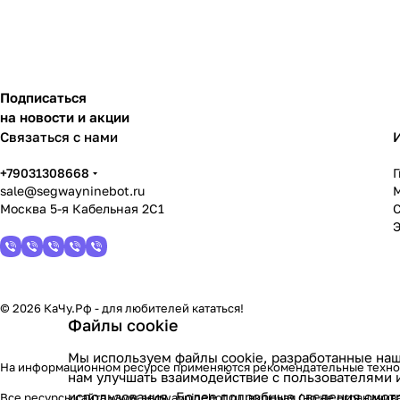
Подписаться
на новости и акции
Связаться с нами
+79031308668
sale@segwayninebot.ru
Москва 5-я Кабельная 2С1
© 2026 КаЧу.Рф - для любителей кататься!
Файлы cookie
Мы используем файлы cookie, разработанные наш
На информационном ресурсе применяются
рекомендательные техн
нам улучшать взаимодействие с пользователями 
использования. Более подробные сведения смот
Все ресурсы сайта www.segwayninebot.ru, включая (но не ограничив