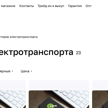
 магазине
Контакты
Трейд ин и выкуп
Гарантия
Опт
утеров электротранспорта
ектротранспорта
23
лярные
Цена