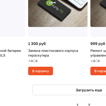
1 300 руб
999 руб
рной батареи
Замена пластикового корпуса
Ремонт ц
10,5
гироскутера
управлен
0
0
0
0
В корзину
В корз
Загрузить еще
1
2