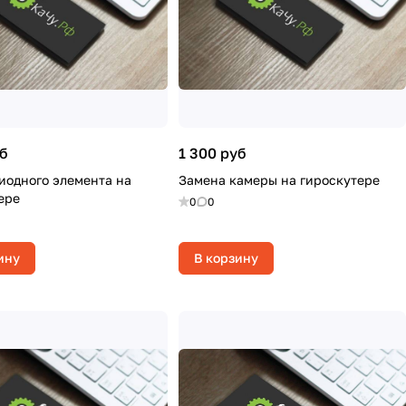
уб
1 300 руб
иодного элемента на
Замена камеры на гироскутере
ере
0
0
ину
В корзину