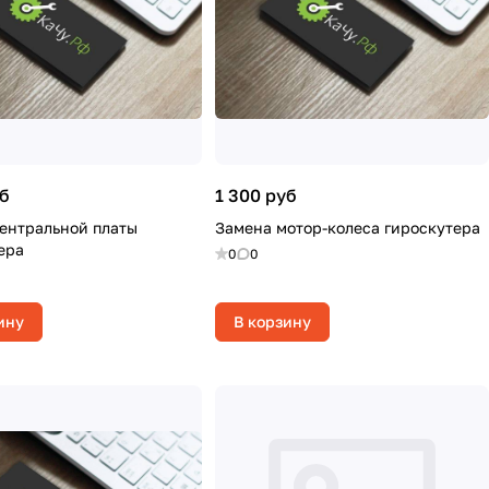
уб
1 300 руб
ентральной платы
Замена мотор-колеса гироскутера
ера
0
0
ину
В корзину