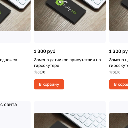
1 300 руб
1 300 р
подножек
Замена датчиков присутствия на
Замена ц
гироскутере
гироскут
0
0
0
0
В корзину
В корз