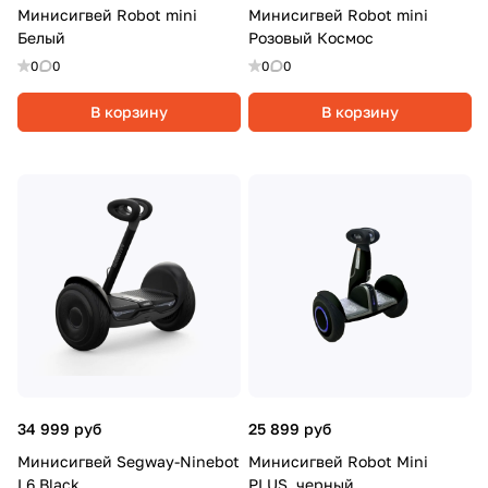
Минисигвей Robot mini
Минисигвей Robot mini
Белый
Розовый Космос
0
0
0
0
В корзину
В корзину
34 999 руб
25 899 руб
Минисигвей Segway-Ninebot
Минисигвей Robot Mini
L6 Black
PLUS, черный