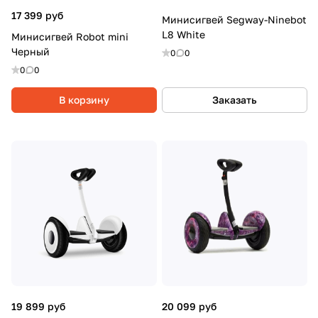
17 399 руб
Минисигвей Segway-Ninebot
L8 White
Минисигвей Robot mini
Черный
0
0
0
0
В корзину
Заказать
19 899 руб
20 099 руб