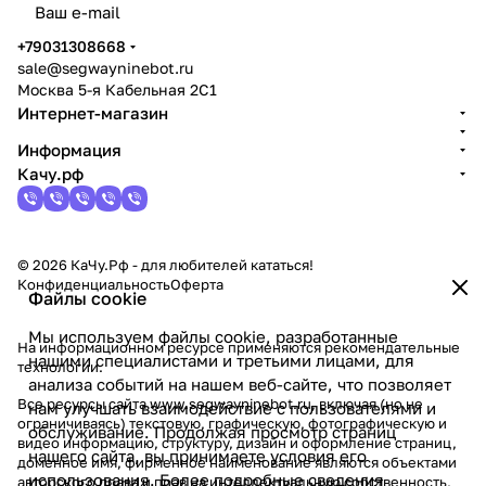
политикой конфиденциальности
+79031308668
sale@segwayninebot.ru
Москва 5-я Кабельная 2С1
Интернет-магазин
Информация
Качу.рф
© 2026 КаЧу.Рф - для любителей кататься!
Конфиденциальность
Оферта
Файлы cookie
Мы используем файлы cookie, разработанные
На информационном ресурсе применяются
рекомендательные
нашими специалистами и третьими лицами, для
технологии
.
анализа событий на нашем веб-сайте, что позволяет
Все ресурсы сайта www.segwayninebot.ru, включая (но не
нам улучшать взаимодействие с пользователями и
ограничиваясь) текстовую, графическую, фотографическую и
обслуживание. Продолжая просмотр страниц
видео информацию, структуру, дизайн и оформление страниц,
нашего сайта, вы принимаете условия его
доменное имя, фирменное наименование являются объектами
использования. Более подробные сведения
авторского права и прав на интеллектуальную собственность,