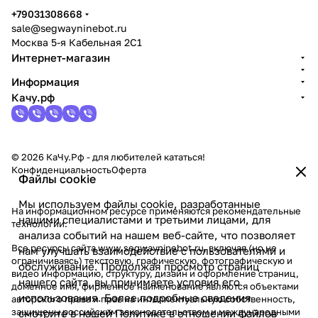
политикой конфиденциальности
+79031308668
sale@segwayninebot.ru
Москва 5-я Кабельная 2С1
Интернет-магазин
Информация
Качу.рф
© 2026 КаЧу.Рф - для любителей кататься!
Конфиденциальность
Оферта
Файлы cookie
Мы используем файлы cookie, разработанные
На информационном ресурсе применяются
рекомендательные
нашими специалистами и третьими лицами, для
технологии
.
анализа событий на нашем веб-сайте, что позволяет
Все ресурсы сайта www.segwayninebot.ru, включая (но не
нам улучшать взаимодействие с пользователями и
ограничиваясь) текстовую, графическую, фотографическую и
обслуживание. Продолжая просмотр страниц
видео информацию, структуру, дизайн и оформление страниц,
нашего сайта, вы принимаете условия его
доменное имя, фирменное наименование являются объектами
использования. Более подробные сведения
авторского права и прав на интеллектуальную собственность,
защищены российским законодательством и международными
смотрите в нашей
Политике в отношении файлов