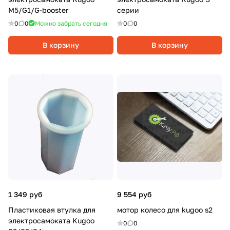
M5/G1/G-booster
серии
0
0
Можно забрать сегодня
0
0
В корзину
В корзину
1 349 руб
9 554 руб
Пластиковая втулка для
мотор колесо для kugoo s2
электросамоката Kugoo
0
0