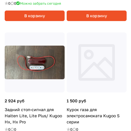
0
0
Можно забрать сегодня
В корзину
В корзину
2 924 руб
1 500 руб
Задний стоп-сигнал для
Курок газа для
Halten Lite, Lite Plus/ Kugoo
электросамоката Kugoo S
Hx, Hx Pro
серии
0
0
0
0