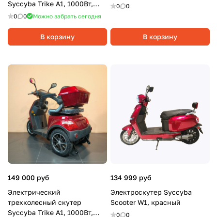
Syccyba Trike A1, 1000Вт,
0
0
20Ач, Синий
0
0
Можно забрать сегодня
В корзину
В корзину
149 000 руб
134 999 руб
Электрический
Электроскутер Syccyba
трехколесный скутер
Scooter W1, красный
Syccyba Trike A1, 1000Вт,
0
0