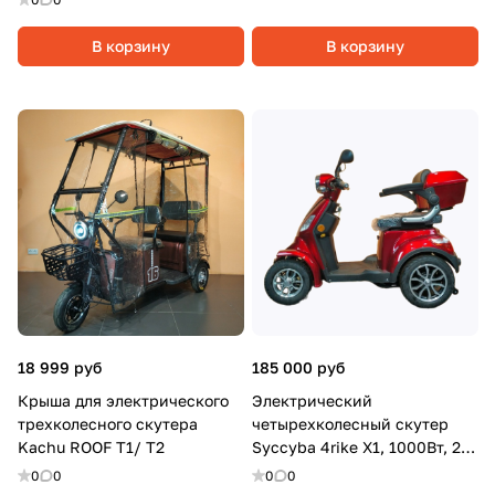
В корзину
В корзину
18 999 руб
185 000 руб
Крыша для электрического
Электрический
трехколесного скутера
четырехколесный скутер
Kachu ROOF T1/ T2
Syccyba 4rike X1, 1000Вт, 20
Ач, Красный
0
0
0
0