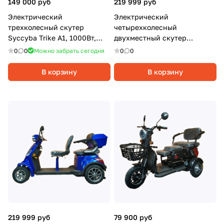
149 000 руб
219 999 руб
Электрический
Электрический
трехколесный скутер
четырехколесный
Syccyba Trike A1, 1000Вт,
двухместный скутер
20Ач, Черный
Syccyba 4rike X2, 1000Вт, 20
0
0
Можно забрать сегодня
0
0
Ач, Красный
В корзину
В корзину
219 999 руб
79 900 руб