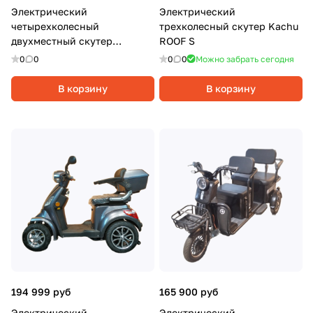
Электрический
Электрический
четырехколесный
трехколесный скутер Kachu
двухместный скутер
ROOF S
Syccyba 4rike X2, 1000Вт, 20
0
0
0
0
Можно забрать сегодня
Ач, Синий
В корзину
В корзину
194 999 руб
165 900 руб
Электрический
Электрический