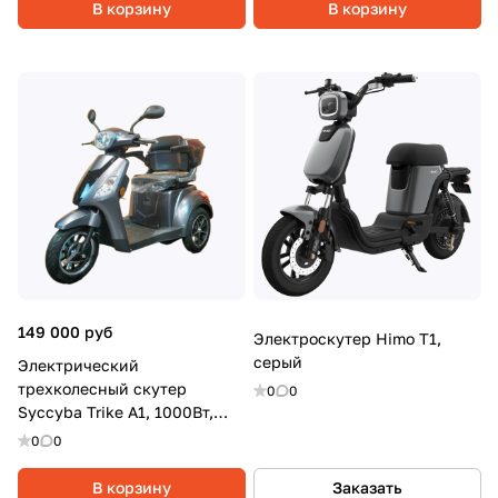
В корзину
В корзину
149 000 руб
Электроскутер Himo T1,
серый
Электрический
трехколесный скутер
0
0
Syccyba Trike A1, 1000Вт,
20Ач, Серый
0
0
В корзину
Заказать