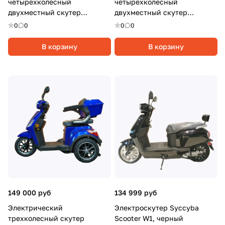
четырехколесный
четырехколесный
двухместный скутер
двухместный скутер
Syccyba 4rike X2, 1000Вт, 20
Syccyba 4rike X2, 1000Вт, 20
0
0
0
0
Ач, Серый
Ач, Черный
В корзину
В корзину
149 000 руб
134 999 руб
Электрический
Электроскутер Syccyba
трехколесный скутер
Scooter W1, черный