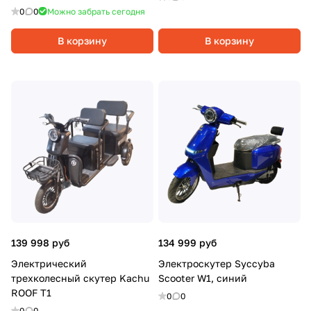
20Ач, Красный
0
0
Можно забрать сегодня
В корзину
В корзину
139 998 руб
134 999 руб
Электрический
Электроскутер Syccyba
трехколесный скутер Kachu
Scooter W1, синий
ROOF T1
0
0
0
0