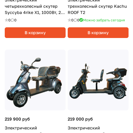
четырехколесный скутер
трехколесный скутер Kachu
Syccyba 4rike X1, 1000Вт, 20
ROOF T2
Ач, Серый
0
0
0
0
Можно забрать сегодня
В корзину
В корзину
219 900 руб
219 000 руб
Электрический
Электрический