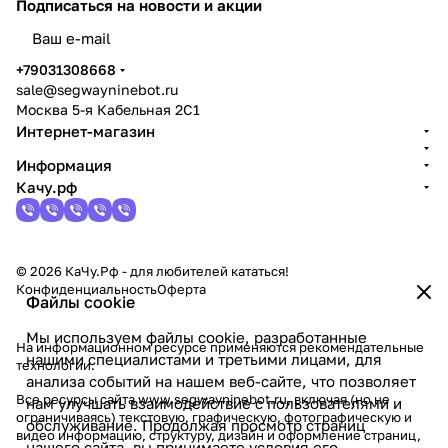
Подписаться
на новости и акции
политикой конфиденциальности
+79031308668
sale@segwayninebot.ru
Москва 5-я Кабельная 2С1
Интернет-магазин
Информация
Качу.рф
© 2026 КаЧу.Рф - для любителей кататься!
Конфиденциальность
Оферта
Файлы cookie
Мы используем файлы cookie, разработанные
На информационном ресурсе применяются
рекомендательные
нашими специалистами и третьими лицами, для
технологии
.
анализа событий на нашем веб-сайте, что позволяет
Все ресурсы сайта www.segwayninebot.ru, включая (но не
нам улучшать взаимодействие с пользователями и
ограничиваясь) текстовую, графическую, фотографическую и
обслуживание. Продолжая просмотр страниц
видео информацию, структуру, дизайн и оформление страниц,
нашего сайта, вы принимаете условия его