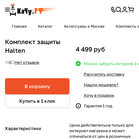
Главная
Каталог
Аксессуары в Москве
Комплекты 
Комплект защиты
4 499 руб
Halten
0
Нет отзывов
Можно забрать сегодня
в 1
Рассчитать доставку
Нашли дешевле?
В корзину
Хочу в подарок
Купить в 1 клик
Гарантия 1 год
Цена действительна только для
Характеристики
интернет-магазина и может
отличаться от цен в розничных