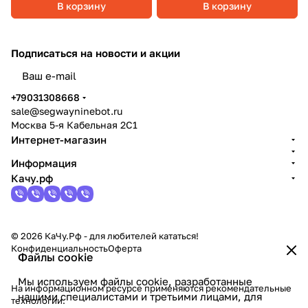
В корзину
В корзину
Подписаться
на новости и акции
политикой конфиденциальности
+79031308668
sale@segwayninebot.ru
Москва 5-я Кабельная 2С1
Интернет-магазин
Информация
Качу.рф
© 2026 КаЧу.Рф - для любителей кататься!
Конфиденциальность
Оферта
Файлы cookie
Мы используем файлы cookie, разработанные
На информационном ресурсе применяются
рекомендательные
нашими специалистами и третьими лицами, для
технологии
.