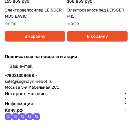
155 869 руб
168 869 руб
Электровелосипед LEISGER
Электровелосипед LEISGER
MD5 BASIC
MI5
0
0
0
0
В корзину
В корзину
Подписаться
на новости и акции
политикой конфиденциальности
+79031308668
sale@segwayninebot.ru
Москва 5-я Кабельная 2С1
Интернет-магазин
Информация
Качу.рф