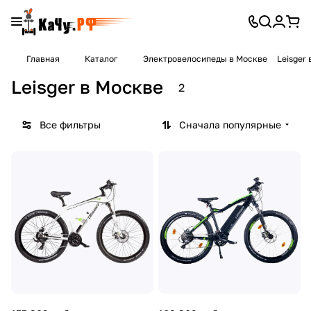
Главная
Каталог
Электровелосипеды в Москве
Leisger
Leisger в Москве
2
Все фильтры
Сначала популярные