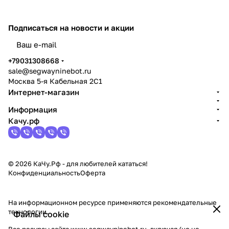
Подписаться
на новости и акции
политикой конфиденциальности
+79031308668
sale@segwayninebot.ru
Москва 5-я Кабельная 2С1
Интернет-магазин
Информация
Качу.рф
© 2026 КаЧу.Рф - для любителей кататься!
Конфиденциальность
Оферта
На информационном ресурсе применяются
рекомендательные
технологии
.
Файлы cookie