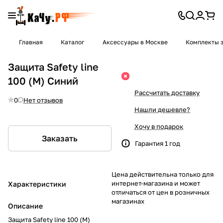
Главная
Каталог
Аксессуары в Москве
Комплекты 
Защита Safety line
100 (M) Синий
Рассчитать доставку
0
Нет отзывов
Нашли дешевле?
Хочу в подарок
Заказать
Гарантия 1 год
Цена действительна только для
интернет-магазина и может
Характеристики
отличаться от цен в розничных
магазинах
Описание
Защита Safety line 100 (M)