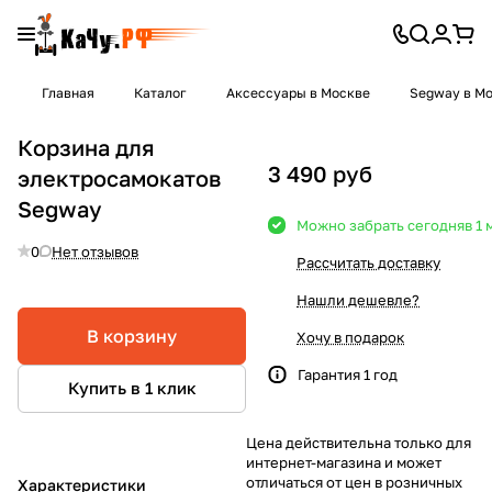
Главная
Каталог
Аксессуары в Москве
Segway в М
Корзина для
3 490 руб
электросамокатов
Segway
Можно забрать сегодня
в 1
0
Нет отзывов
Рассчитать доставку
Нашли дешевле?
В корзину
Хочу в подарок
Гарантия 1 год
Купить в 1 клик
Цена действительна только для
интернет-магазина и может
отличаться от цен в розничных
Характеристики