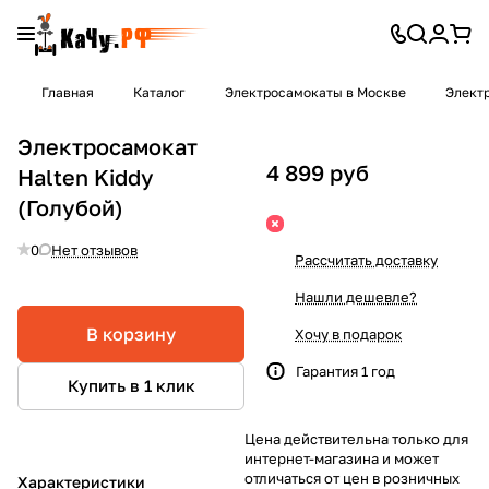
Главная
Каталог
Электросамокаты в Москве
Элект
Электросамокат
4 899 руб
Halten Kiddy
(Голубой)
0
Нет отзывов
Рассчитать доставку
Нашли дешевле?
В корзину
Хочу в подарок
Гарантия 1 год
Купить в 1 клик
Цена действительна только для
интернет-магазина и может
отличаться от цен в розничных
Характеристики