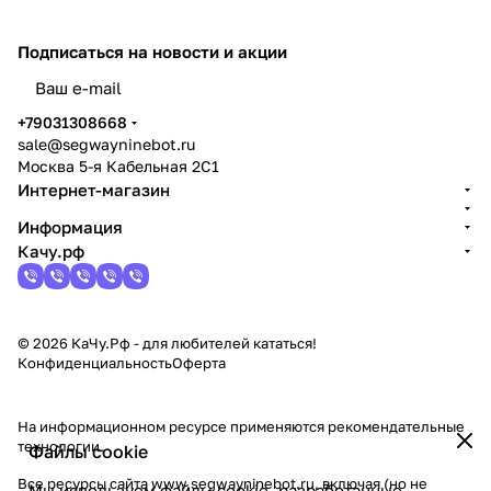
Подписаться
на новости и акции
политикой конфиденциальности
+79031308668
sale@segwayninebot.ru
Москва 5-я Кабельная 2С1
Интернет-магазин
Информация
Качу.рф
© 2026 КаЧу.Рф - для любителей кататься!
Конфиденциальность
Оферта
На информационном ресурсе применяются
рекомендательные
технологии
.
Файлы cookie
Все ресурсы сайта www.segwayninebot.ru, включая (но не
Мы используем файлы cookie, разработанные