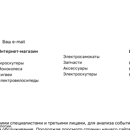
политикой конфиденциальности
Интернет-магазин
Электросамокаты
Запчасти
Гироскутеры
Аксессуары
Моноколеса
Электроскутеры
Сигвеи
Электровелосипеды
ими специалистами и третьими лицами, для анализа событий
ологии
.
и обслуживание. Продолжая просмотр страниц нашего сайта