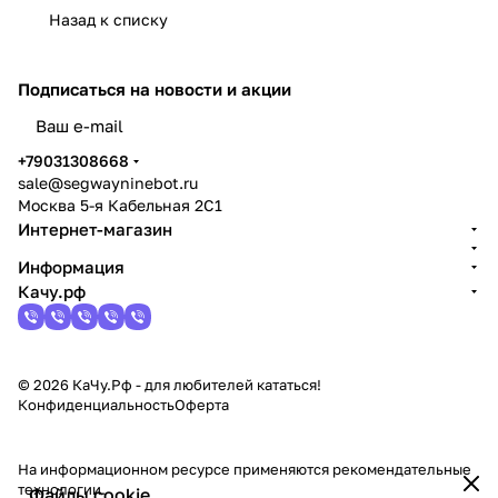
Назад к списку
Подписаться
на новости и акции
политикой конфиденциальности
+79031308668
sale@segwayninebot.ru
Москва 5-я Кабельная 2С1
Интернет-магазин
Информация
Качу.рф
© 2026 КаЧу.Рф - для любителей кататься!
Конфиденциальность
Оферта
На информационном ресурсе применяются
рекомендательные
технологии
.
Файлы cookie