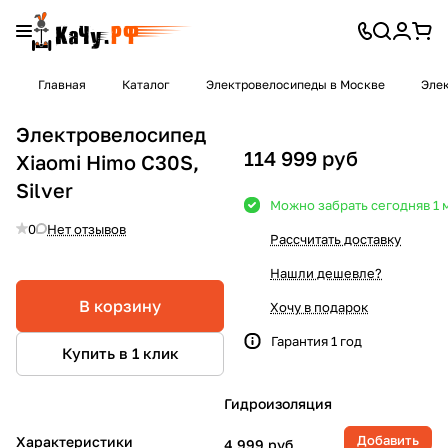
Главная
Каталог
Электровелосипеды в Москве
Эле
Электровелосипед
114 999 руб
Xiaomi Himo C30S,
Silver
Можно забрать сегодня
в 1
0
Нет отзывов
Рассчитать доставку
Нашли дешевле?
В корзину
Хочу в подарок
Гарантия 1 год
Купить в 1 клик
Гидроизоляция
Добавить
Характеристики
4 999 руб