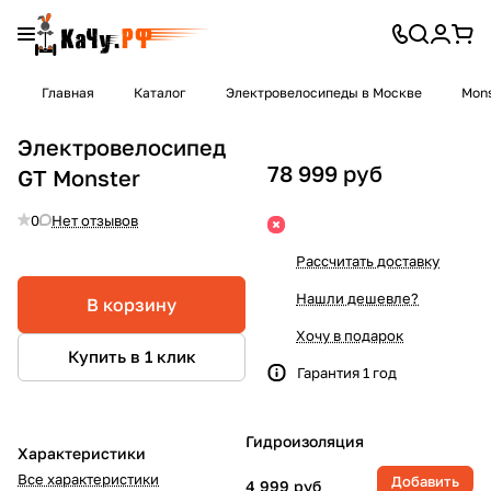
Главная
Каталог
Электровелосипеды в Москве
Mons
Электровелосипед
78 999 руб
GT Monster
0
Нет отзывов
Рассчитать доставку
Нашли дешевле?
В корзину
Хочу в подарок
Купить в 1 клик
Гарантия 1 год
Гидроизоляция
Характеристики
Все характеристики
Добавить
4 999 руб