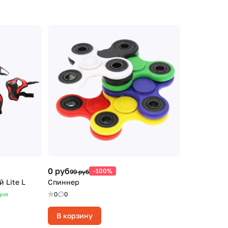
0 руб
-100%
99 руб
 Lite L
Спиннер
дня
0
0
В корзину