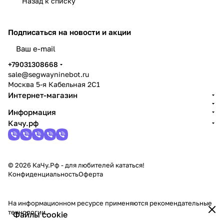
Назад к списку
Подписаться
на новости и акции
политикой конфиденциальности
+79031308668
sale@segwayninebot.ru
Москва 5-я Кабельная 2С1
Интернет-магазин
Информация
Качу.рф
© 2026 КаЧу.Рф - для любителей кататься!
Конфиденциальность
Оферта
На информационном ресурсе применяются
рекомендательные
технологии
.
Файлы cookie