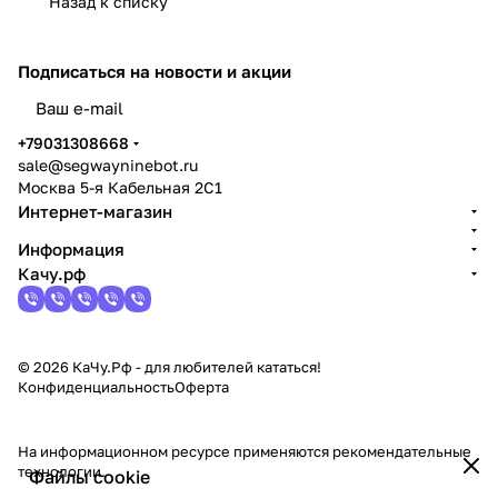
Назад к списку
Подписаться
на новости и акции
политикой конфиденциальности
+79031308668
sale@segwayninebot.ru
Москва 5-я Кабельная 2С1
Интернет-магазин
Информация
Качу.рф
© 2026 КаЧу.Рф - для любителей кататься!
Конфиденциальность
Оферта
На информационном ресурсе применяются
рекомендательные
технологии
.
Файлы cookie