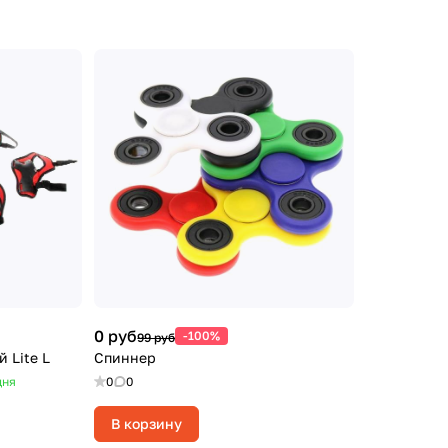
0 руб
-100%
99 руб
 Lite L
Спиннер
дня
0
0
В корзину